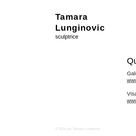
Tamara
Lunginovic
sculptrice
Qu
Gal
www
Vis
www
© 2026 par Tamara Lunginovic