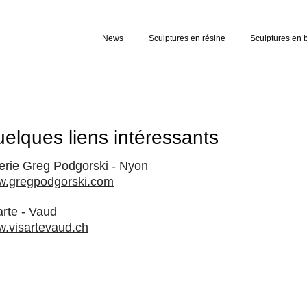
News
Sculptures en résine
Sculptures en 
elques liens intéressants
erie Greg Podgorski - Nyon
.gregpodgorski.com
arte - Vaud
.visartevaud.ch